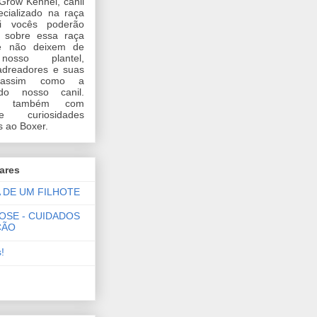
Grow Kennel, canil
ecializado na raça
ui vocês poderão
 sobre essa raça
 e não deixem de
nosso plantel,
adreadores e suas
 assim como a
 do nosso canil.
-se também com
 curiosidades
s ao Boxer.
ares
 DE UM FILHOTE
OSE - CUIDADOS
ÇÃO
!