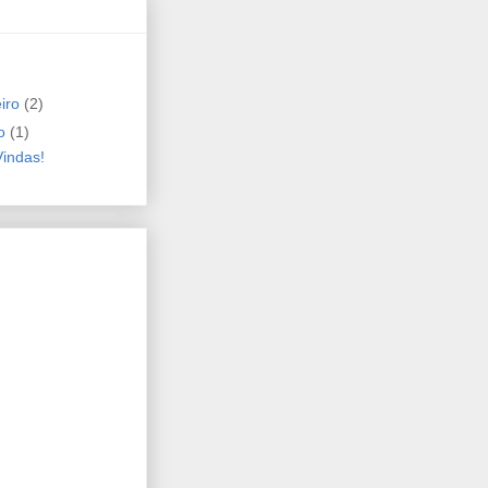
eiro
(2)
ro
(1)
indas!