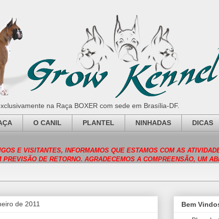
 exclusivamente na Raça BOXER com sede em Brasília-DF.
AÇA
O CANIL
PLANTEL
NINHADAS
DICAS
GOS E VISITANTES, INFORMAMOS QUE ESTAMOS COM AS ATIVIDA
M PREVISÃO DE RETORNO. AGRADECEMOS A COMPREENSÃO, UM AB
neiro de 2011
Bem Vindo