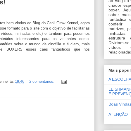
ao Blog do 
s!
criador esp
boxer. Aq
saber mais
fantástica
 bem vindos ao Blog do Canil Grow Kennel, agora
conferir 
e formato para o site com o objetivo de facilitar as
matrizes, p
ninhadas
s, vídeos, ninhadas e etc) e também para podermos
estrutura
onteúdos interessantes para os visitantes como:
Divirtam
atérias sobre o mundo da cinofilia e é claro, mais
vídeos e
 dos BOXERS esses cães fantásticos que nós
relacionada
Mais popul
A ESCOLHA
ennel
às
19:46
2 comentários:
LEISHMANI
E PREVEN
Boas Vindas
ATENÇÃO